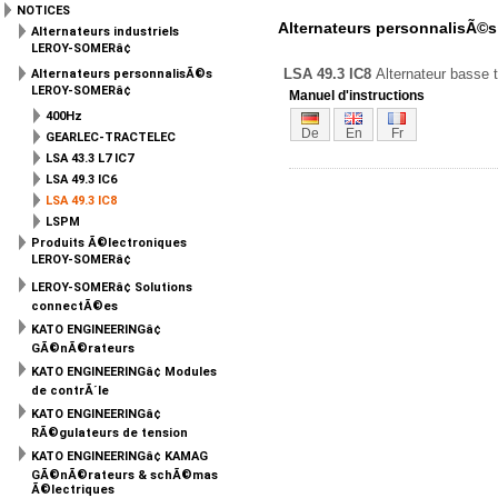
NOTICES
Alternateurs personnalisÃ
Alternateurs industriels
LEROY-SOMERâ¢
LSA 49.3 IC8
Alternateur basse t
Alternateurs personnalisÃ©s
LEROY-SOMERâ¢
Manuel d'instructions
400Hz
De
En
Fr
GEARLEC-TRACTELEC
LSA 43.3 L7 IC7
LSA 49.3 IC6
LSA 49.3 IC8
LSPM
Produits Ã©lectroniques
LEROY-SOMERâ¢
LEROY-SOMERâ¢ Solutions
connectÃ©es
KATO ENGINEERINGâ¢
GÃ©nÃ©rateurs
KATO ENGINEERINGâ¢ Modules
de contrÃ´le
KATO ENGINEERINGâ¢
RÃ©gulateurs de tension
KATO ENGINEERINGâ¢ KAMAG
GÃ©nÃ©rateurs & schÃ©mas
Ã©lectriques