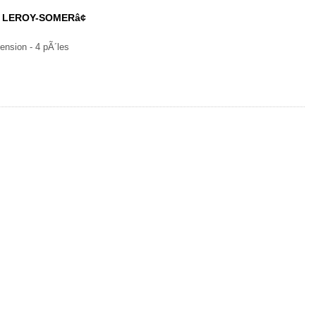
©s LEROY-SOMERâ¢
ension - 4 pÃ´les