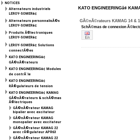
NOTICES
KATO ENGINEERINGâ¢ KAMA
Alternateurs industriels
LEROY-SOMERâ¢
GÃ©nÃ©rateurs KAMAG 14 & 18
Alternateurs personnalisÃ©s
LEROY-SOMERâ¢
SchÃ©mas de connexion Ã©lect
Produits Ã©lectroniques
LEROY-SOMERâ¢
En
LEROY-SOMERâ¢ Solutions
connectÃ©es
KATO ENGINEERINGâ¢
GÃ©nÃ©rateurs
KATO ENGINEERINGâ¢ Modules
de contrÃ´le
KATO ENGINEERINGâ¢
RÃ©gulateurs de tension
KATO ENGINEERINGâ¢ KAMAG
GÃ©nÃ©rateurs & schÃ©mas
Ã©lectriques
GÃ©nÃ©rateur KAMAG
bipalier avec excitateur
GÃ©nÃ©rateur KAMAG
monopalier avec excitateur
GÃ©nÃ©rateur KAMAG 22
avec rÃ©gulateur APR63
GÃ©nÃ©rateur KAMAG 22