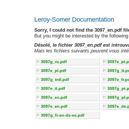
Leroy-Somer Documentation
Sorry, I could not find the 3097_en.pdf fil
But you might be interested by the following 
Désolé, le fichier 3097_en.pdf est introuv
Mais les fichiers suivants peuvent vous inté
3097g_ru.pdf
3097e_pt.p
3097e_pl.pdf
3097g_it.p
3097g_intl.pdf
3097e_fr.p
3097e_it.pdf
3097g_pt.p
3097e_es.pdf
3097g_pl.p
3097e_en.pdf
3097e_de.
3097g_fr-en-de-es.pdf